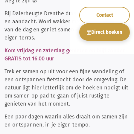
weg te zijn 🌿
Bij Dalerheugte Drenthe draait het om rust, ruimte
Contact
en aandacht. Word wakker met een rustig begin
van de dag en geniet samen van een ontbijt op je
Direct boeken
eigen terras.
Kom vrijdag en zaterdag genieten en blijf zonder
GRATIS tot 16.00 uur
Trek er samen op uit voor een fijne wandeling of
een ontspannen fietstocht door de omgeving. De
natuur ligt hier letterlijk om de hoek en nodigt uit
om samen op pad te gaan of juist rustig te
genieten van het moment.
Een paar dagen waarin alles draait om samen zijn
en ontspannen, in je eigen tempo.